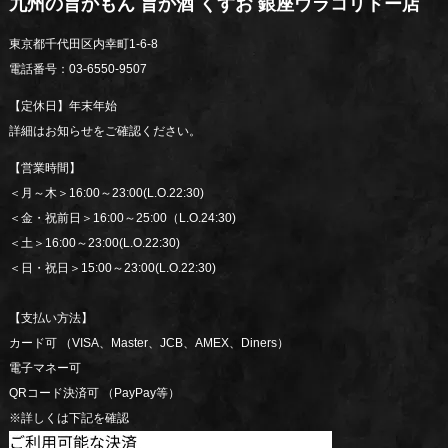
九州の旨かもん 旨か酒 くすお 銀座ウラコリドー店
東京都千代田区内幸町1-6-8
電話番号：03-6550-9507
【定休日】年末年始
詳細はお知らせをご確認ください。
【営業時間】
＜月～木＞16:00～23:00(L.O.22:30)
＜金・祝前日＞16:00～25:00（L.O.24:30)
＜土＞16:00～23:00(L.O.22:30)
＜日・祝日＞15:00～23:00(L.O.22:30)
【支払い方法】
カード可 （VISA、Master、JCB、AMEX、Diners）
電子マネー可
QRコード決済可 （PayPay等）
※詳しくは下記を確認