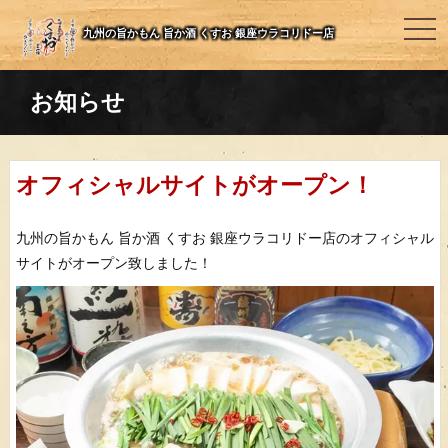
togg
九州の旨かもん 旨か酒 くすお 銀座ウラコリドー店
navi
お知らせ
オフィシャルサイトがオープン！
九州の旨かもん 旨か酒 くすお 銀座ウラコリドー店のオフィシャル
サイトがオープン致しました！