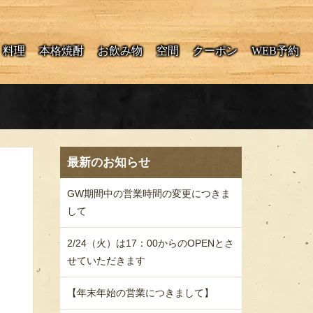
料理
本格焼酎
お飲み物
空間
クーポン
WEB予約
最新のお知らせ
GW期間中の営業時間の変更につきま
して
2/24（火）は17：00からのOPENとさ
せていただきます
【年末年始の営業につきまして】