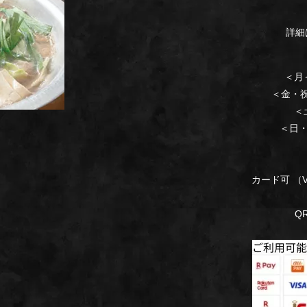
詳細
＜月～
＜金・祝前
＜土
＜日・祝
カード可 （VI
Q